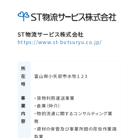
ST物流サービス株式会社
https://www.st-butsuryu.co.jp/
所
在
富山県小矢部市水牧１２３
地
事
・貨物利用運送事業
業
・倉庫（仲介）
内
・物的流通に関するコンサルティング業
容
務
・資材の保管及び事業所間の荷役作業請
負業