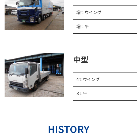
増ｔウイング
増ｔ平
中型
4ｔウイング
3ｔ平
HISTORY