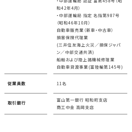
・中部運輸局 認証 富第458号（昭
和42年4月）
・中部運輸局 指定 名指第987号
（昭和46年10月）
自動車販売業（新車・中古車）
損害保険代理業
(三井住友海上火災／損保ジャパ
ン／中部交通共済)
船舶および陸上諸機械修理業
自動車貸渡事業(富陸輸第145号)
従業員数
11名
富山第一銀行 昭和町支店
取引銀行
商工中金 高岡支店