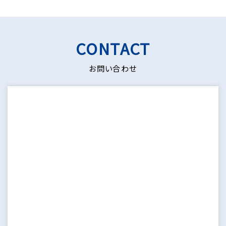
CONTACT
Tel.
0766-84-6990
カーリペア平成への各種ご相談、ご質問は
お問い合わせ
気軽にご連絡ください
メールフォーム >